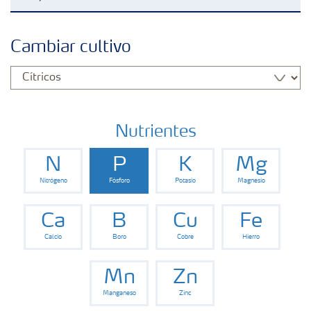
Fertilizantes con baja Huella de Carbono
Cambiar cultivo
Productos
Portafolio de Agricultura Digital
Nutrientes
N
P
K
Mg
Almacenaje y manejo de fertilizantes
Nitrógeno
Fósforo
Potasio
Magnesio
Cultivos
Ca
B
Cu
Fe
Calcio
Boro
Cobre
Hierro
Deficiencias
Mn
Zn
Manganeso
Zinc