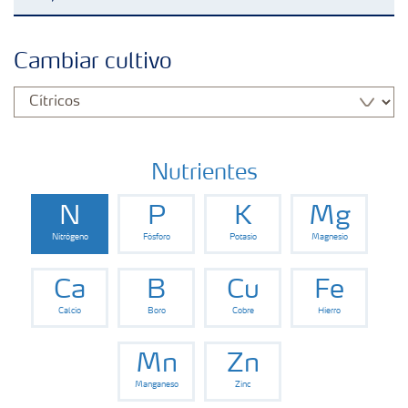
Fertilizantes con baja Huella de Carbono
Cambiar cultivo
Productos
Portafolio de Agricultura Digital
Nutrientes
N
P
K
Mg
Almacenaje y manejo de fertilizantes
Nitrógeno
Fósforo
Potasio
Magnesio
Cultivos
Ca
B
Cu
Fe
Calcio
Boro
Cobre
Hierro
Deficiencias
Mn
Zn
Manganeso
Zinc