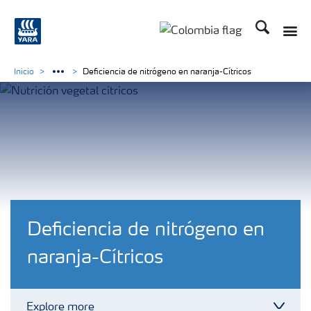
Buscar
Toggle
Toggle country langua
Inicio
Deficiencia de nitrógeno en naranja-Cítricos
Deficiencia de nitrógeno en
naranja-Cítricos
Explore more
Toggl