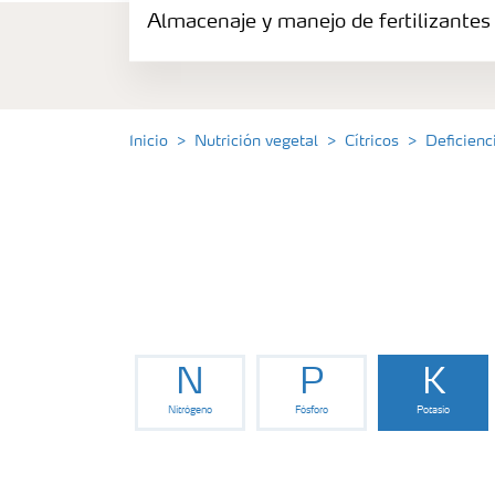
Almacenaje y manejo de fertilizantes
Productos
Portafolio de Agricultura Digital
Inicio
Nutrición vegetal
Cítricos
Deficienc
Almacenaje y manejo de fertilizantes
Cultivos
Deficiencias
N
P
K
Nitrógeno
Fósforo
Potasio