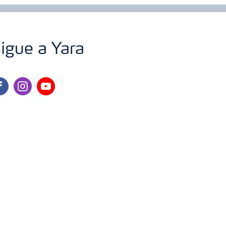
igue a Yara
cebook
instagram
youtube