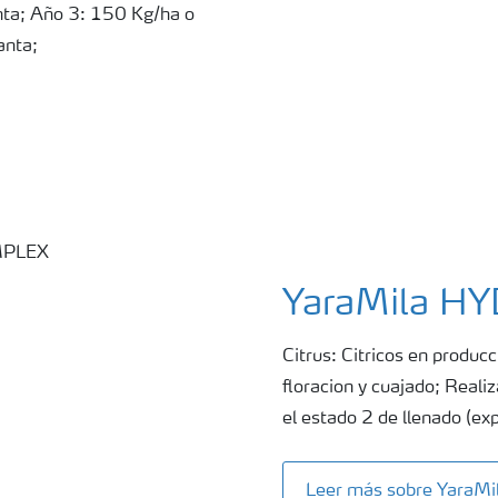
ta; Año 3: 150 Kg/ha o
anta;
YaraMila 
Citrus: Citricos en produc
floracion y cuajado; Real
el estado 2 de llenado (ex
Leer más sobre Yara