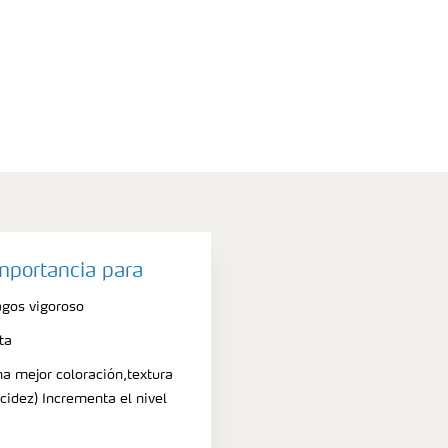
importancia para
agos vigoroso
ta
na mejor coloración,textura
acidez) Incrementa el nivel