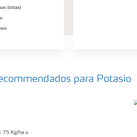
s (illitas)
io
esio
a recommendados para Potasio
1: 75 Kg/ha o