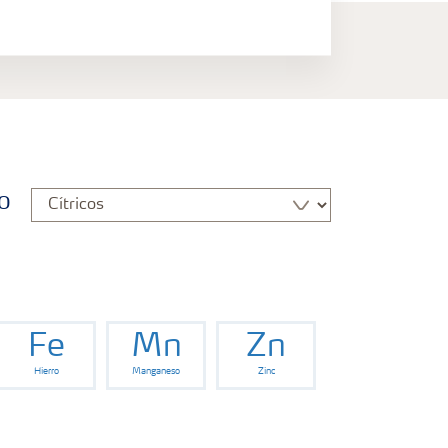
o
Fe
Mn
Zn
Hierro
Manganeso
Zinc