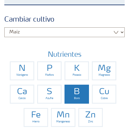
Fertilizantes con baja Huella de Carbono
Cambiar cultivo
Productos
Portafolio de Agricultura Digital
Nutrientes
N
P
K
Mg
Almacenaje y manejo de fertilizantes
Nitrógeno
Fósforo
Potasio
Magnesio
Cultivos
Ca
S
B
Cu
Calcio
Azufre
Boro
Cobre
Deficiencias
Fe
Mn
Zn
Hierro
Manganeso
Zinc