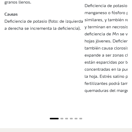
granos llenos.
Deficiencia de potasio D
manganeso o fósforo pr
Causas
similares, y también resu
Deficiencia de potasio (foto: de izquierda
y terminan en necrosis.
a derecha se incrementa la deficiencia).
deficiencia de Mn se ve 
hojas jóvenes. Deficien
también causa clorosis i
expande a ser zonas clor
están esparcidas por tod
concentradas en la punt
la hoja. Estrés salino po
fertilizantes podrá tamb
quemaduras del margen