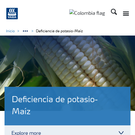
Buscar
Toggle
Toggle country langua
Inicio
Deficiencia de potasio-Maíz
Deficiencia de potasio-
Maíz
Explore more
Toggl