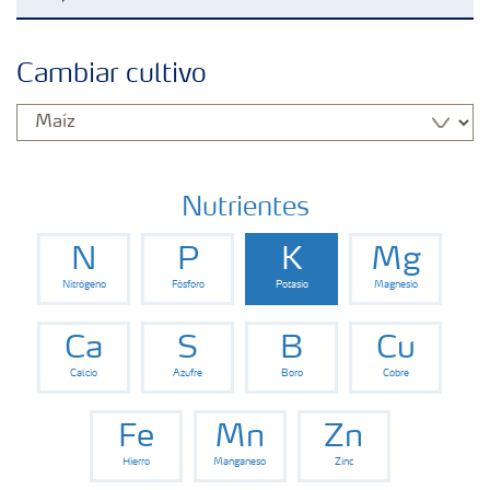
Fertilizantes con baja Huella de Carbono
Cambiar cultivo
Productos
Portafolio de Agricultura Digital
Nutrientes
N
P
K
Mg
Almacenaje y manejo de fertilizantes
Nitrógeno
Fósforo
Potasio
Magnesio
Cultivos
Ca
S
B
Cu
Calcio
Azufre
Boro
Cobre
Deficiencias
Fe
Mn
Zn
Hierro
Manganeso
Zinc