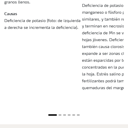
granos llenos.
Deficiencia de potasio D
manganeso o fósforo pr
Causas
similares, y también resu
Deficiencia de potasio (foto: de izquierda
y terminan en necrosis.
a derecha se incrementa la deficiencia).
deficiencia de Mn se ve 
hojas jóvenes. Deficien
también causa clorosis i
expande a ser zonas clor
están esparcidas por tod
concentradas en la punt
la hoja. Estrés salino po
fertilizantes podrá tamb
quemaduras del margen