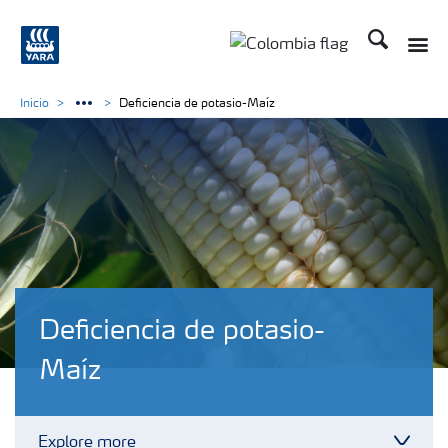
Buscar
Toggle
Toggle country langua
Inicio
Deficiencia de potasio-Maíz
Deficiencia de potasio-
Maíz
Explore more
Toggl