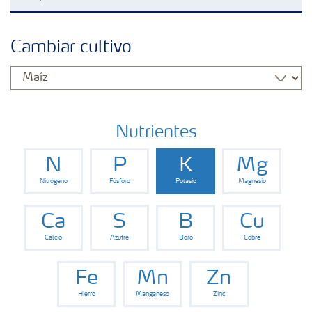
Fertilizantes con baja Huella de Carbono
Cambiar cultivo
Productos
Portafolio de Agricultura Digital
Nutrientes
N
P
K
Mg
Almacenaje y manejo de fertilizantes
Nitrógeno
Fósforo
Potasio
Magnesio
Cultivos
Ca
S
B
Cu
Calcio
Azufre
Boro
Cobre
Deficiencias
Fe
Mn
Zn
Hierro
Manganeso
Zinc