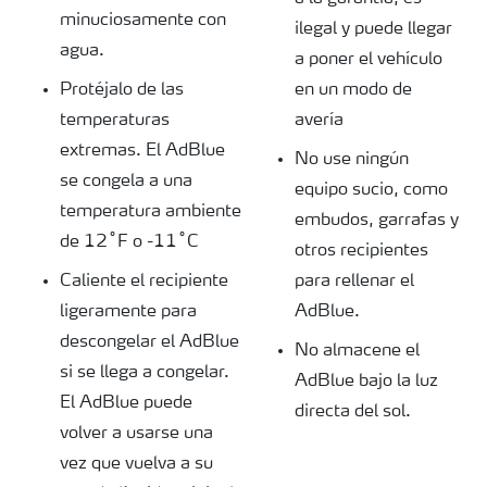
minuciosamente con
ilegal y puede llegar
agua.
a poner el vehículo
Protéjalo de las
en un modo de
temperaturas
avería
extremas. El AdBlue
No use ningún
se congela a una
equipo sucio, como
temperatura ambiente
embudos, garrafas y
de 12˚F o -11˚C
otros recipientes
Caliente el recipiente
para rellenar el
ligeramente para
AdBlue.
descongelar el AdBlue
No almacene el
si se llega a congelar.
AdBlue bajo la luz
El AdBlue puede
directa del sol.
volver a usarse una
vez que vuelva a su