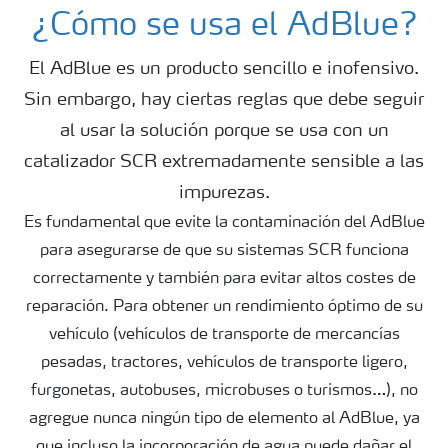
Generalidades AdBlue
¿Cómo se usa el AdBlue?
El AdBlue es un producto sencillo e inofensivo.
Cómo se usa el AdBlue
Sin embargo, hay ciertas reglas que debe seguir
al usar la solución porque se usa con un
Presentaciones de producto
catalizador SCR extremadamente sensible a las
impurezas.
¿Cómo se usa el AdBlue®?
Es fundamental que evite la contaminación del AdBlue
para asegurarse de que su sistemas SCR funciona
correctamente y también para evitar altos costes de
reparación. Para obtener un rendimiento óptimo de su
vehículo (vehículos de transporte de mercancías
pesadas, tractores, vehículos de transporte ligero,
furgonetas, autobuses, microbuses o turismos…), no
agregue nunca ningún tipo de elemento al AdBlue, ya
que incluso la incorporación de agua puede dañar el