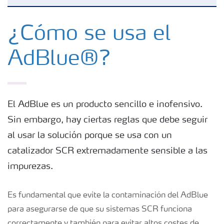
Generalidades AdBlue
¿Cómo se usa el
AdBlue®?
Cómo se usa el AdBlue
Presentaciones de producto
El AdBlue es un producto sencillo e inofensivo.
Sin embargo, hay ciertas reglas que debe seguir
¿Cómo se usa el AdBlue®?
al usar la solución porque se usa con un
catalizador SCR extremadamente sensible a las
impurezas.
Es fundamental que evite la contaminación del AdBlue
para asegurarse de que su sistemas SCR funciona
correctamente y también para evitar altos costes de