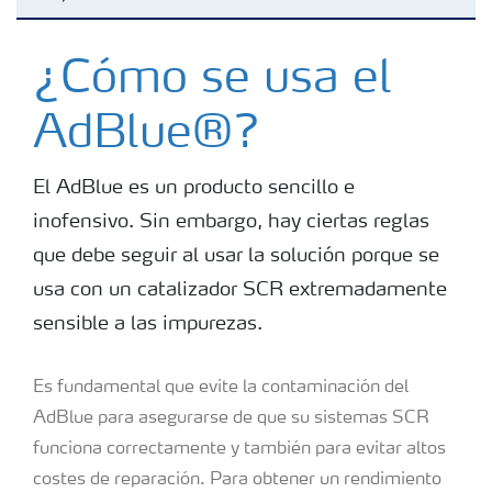
Generalidades AdBlue
¿Cómo se usa el
AdBlue®?
Cómo se usa el AdBlue
El AdBlue es un producto sencillo e
Presentaciones de producto
inofensivo. Sin embargo, hay ciertas reglas
que debe seguir al usar la solución porque se
¿Cómo se usa el AdBlue®?
usa con un catalizador SCR extremadamente
sensible a las impurezas.
Es fundamental que evite la contaminación del
AdBlue para asegurarse de que su sistemas SCR
funciona correctamente y también para evitar altos
costes de reparación. Para obtener un rendimiento