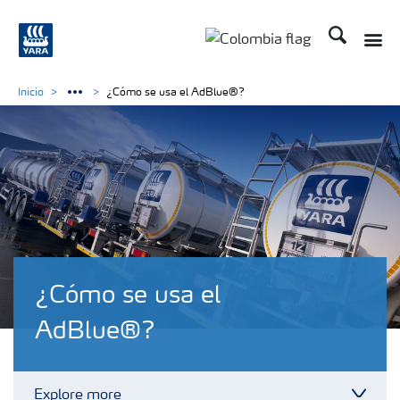
Buscar
Toggle
Toggle country langua
Inicio
¿Cómo se usa el AdBlue®?
¿Cómo se usa el
AdBlue®?
Explore more
Toggl