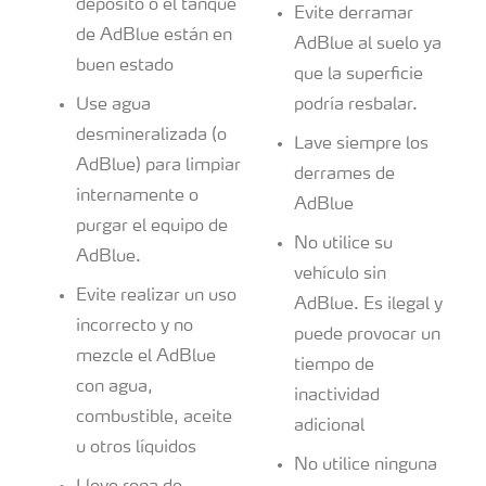
depósito o el tanque
Evite derramar
de AdBlue están en
AdBlue al suelo ya
buen estado
que la superficie
Use agua
podría resbalar.
desmineralizada (o
Lave siempre los
AdBlue) para limpiar
derrames de
internamente o
AdBlue
purgar el equipo de
No utilice su
AdBlue.
vehículo sin
Evite realizar un uso
AdBlue. Es ilegal y
incorrecto y no
puede provocar un
mezcle el AdBlue
tiempo de
con agua,
inactividad
combustible, aceite
adicional
u otros líquidos
No utilice ninguna